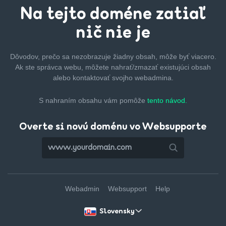
Na tejto
doméne zatiaľ
nič nie je
Dôvodov, prečo sa nezobrazuje žiadny obsah, môže byť
viacero.
Ak ste správca webu, môžete nahrať/zmazať
existujúci obsah
alebo kontaktovať svojho webadmina.
S nahraním obsahu vám pomôže
tento návod.
Overte si novú doménu vo Websupporte
Webadmin
Websupport
Help
Slovensky